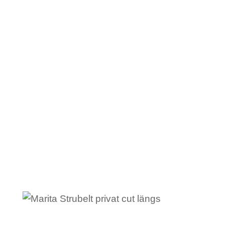
Ich h
abe mein ganzes Wissen als
Paarcoach, Trainerin für Gewaltfreie
Kommunikation, Elternkursleiterin,
Mediatorin, Mutter und Stiefmutter
zusammengestellt. Aus meiner eigenen
und der Erfahrung all der Familien, die ich
bisher begleitet habe, habe ich einen
Lösungspfad entwickelt und als Buch
aufgeschrieben:
„Patchwork-Power! So
wird die Sache mit der Bonusfamilie zum
echten Bonus“.