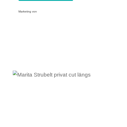
Marketing von
ActiveCampaign
Hallo, ich bin Marita.
Ich bin Mutter von zwei Mädchen (10 und
11) und Stiefmutter von meinem
Bonussohn (15). Ihn kenne ich schon,