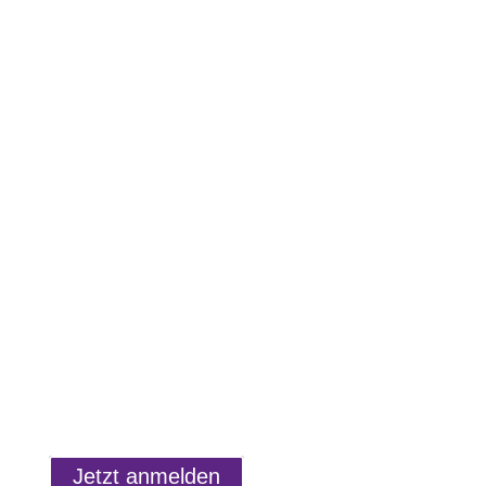
Ihr seid nicht alleine:
Du profitierst
von den Erfahrungen der anderen
Patchwork-Paare – denen geht es
nämlich genauso!
Jetzt anmelden