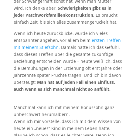
der Schwangerhaft sonst hat, wenn man Mutter
wird. Ich denke aber,
Schwierigkeiten gibt es in
jeder Patchworkfamilienkonstruktion.
Es braucht
einfach Zeit, bis sich alles zusammengeruckelt hat.
Wenn ich heute zurückblicke, würde ich vieles
entspannter angehen, vor allem beim
ersten Treffen
mit meinem Stiefsohn.
Damals hatte ich das Gefühl,
dass dieses Treffen über die gesamte zukünftige
Beziehung entscheiden würde – heute weiß ich, dass
die Bemühungen in der Erziehung oft erst Jahre oder
Jahrzehnte später Früchte tragen. Und ich bin davon
überzeugt:
Man hat auf jeden Fall einen Einfluss,
auch wenn es sich manchmal nicht so anfühlt.
Manchmal kann ich mit meinem Bonussohn ganz
unbeschwert herumalbern.
Wenn ich mir vorstelle, dass ich mit dem Wissen von
heute ein „neues“ Kind in meinem Leben hätte,
glaube ich schon, dass es leichter wäre. Denn ich