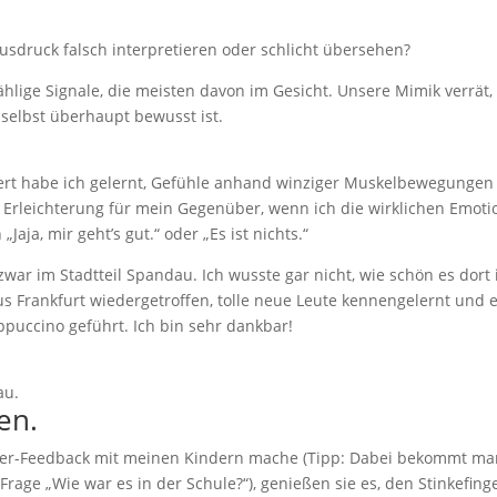
usdruck falsch interpretieren oder schlicht übersehen?
lige Signale, die meisten davon im Gesicht. Unsere Mimik verrät,
selbst überhaupt bewusst ist.
ilert habe ich gelernt, Gefühle anhand winziger Muskelbewegungen
d Erleichterung für mein Gegenüber, wenn ich die wirklichen Emot
a, mir geht’s gut.“ oder „Es ist nichts.“
war im Stadtteil Spandau. Ich wusste gar nicht, wie schön es dort i
s Frankfurt wiedergetroffen, tolle neue Leute kennengelernt und 
puccino geführt. Ich bin sehr dankbar!
au.
en.
inger-Feedback mit meinen Kindern mache (Tipp: Dabei bekommt m
Frage „Wie war es in der Schule?“), genießen sie es, den Stinkefing