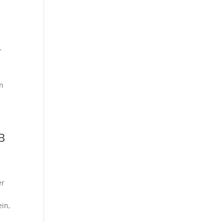
r
en
 B
er
in,
e