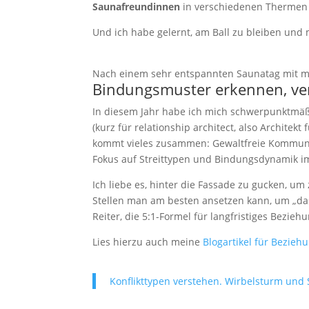
Saunafreundinnen
in verschiedenen Thermen 
Und ich habe gelernt, am Ball zu bleiben und
Nach einem sehr entspannten Saunatag mit m
Bindungsmuster erkennen, ve
In diesem Jahr habe ich mich schwerpunktmäßi
(kurz für relationship architect, also Architek
kommt vieles zusammen: Gewaltfreie Kommunik
Fokus auf Streittypen und Bindungsdynamik i
Ich liebe es, hinter die Fassade zu gucken, u
Stellen man am besten ansetzen kann, um „das
Reiter, die 5:1-Formel für langfristiges Bezie
Lies hierzu auch meine
Blogartikel für Bezieh
Konflikttypen verstehen. Wirbelsturm und 