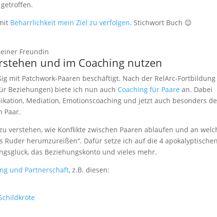
getroffen.
 mit
Beharrlichkeit mein Ziel zu verfolgen
. Stichwort Buch 😉
einer Freundin
rstehen und im Coaching nutzen
g mit Patchwork-Paaren beschäftigt. Nach der RelArc-Fortbildung
t für Beziehungen) biete ich nun auch
Coaching für Paare
an. Dabei
ation, Mediation, Emotionscoaching und jetzt auch besonders de
m Paar.
m zu verstehen, wie Konflikte zwischen Paaren ablaufen und an wel
 Ruder herumzureißen“. Dafür setze ich auf die 4 apokalyptische
hungsglück, das Beziehungskonto und vieles mehr.
ung und Partnerschaft
, z.B. diesen:
Schildkröte