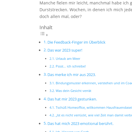
Manche fielen mir leicht, manchmal habe ich 
Durststrecken. Wochen, in denen ich mich jed
doch allen mal, oder?
Inhalt
Die Feedback-Finger im Überblick
Das war 2023 super!
Urlaub am Meer
Pssst… ich schreibe!
Das merke ich mir aus 2023.
Bindungsmuster erkennen, verstehen und im Coa
Was dein Gesicht verrät
Das hat mir 2023 gestunken.
Tschüß Homeoffice, willkommen Hausfrauendase
„Ist es nicht verrückt, wie viel Zeit man damit ve
Das hat mich 2023 emotional berührt.
Ich, Vincent van Gogh.