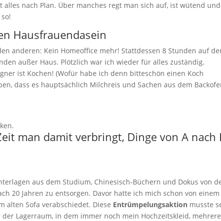
t alles nach Plan. Über manches regt man sich auf, ist wütend und
 so!
en Hausfrauendasein
en anderen: Kein Homeoffice mehr! Stattdessen 8 Stunden auf de
nden außer Haus. Plötzlich war ich wieder für alles zuständig.
gner ist Kochen! (Wofür habe ich denn bitteschön einen Koch
leben, dass es hauptsächlich Milchreis und Sachen aus dem Backof
ken.
l Zeit man damit verbringt, Dinge von A nach
 Unterlagen aus dem Studium, Chinesisch-Büchern und Dokus von d
ch 20 Jahren zu entsorgen. Davor hatte ich mich schon von einem
m alten Sofa verabschiedet. Diese
Entrümpelungsaktion
musste se
r der Lagerraum, in dem immer noch mein Hochzeitskleid, mehrer