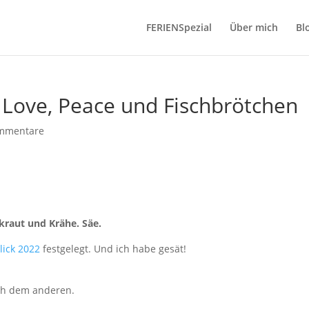
FERIENSpezial
Über mich
Bl
– Love, Peace und Fischbrötchen
mmentare
kraut und Krähe. Säe.
lick 2022
festgelegt. Und ich habe gesät!
ach dem anderen.