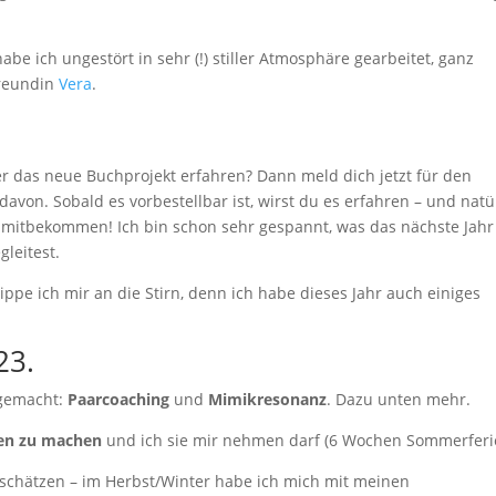
abe ich ungestört in sehr (!) stiller Atmosphäre gearbeitet, ganz
Freundin
Vera
.
er das neue Buchprojekt erfahren? Dann meld dich jetzt für den
 davon. Sobald es vorbestellbar ist, wirst du es erfahren – und natü
g mitbekommen! Ich bin schon sehr gespannt, was das nächste Jahr
leitest.
ppe ich mir an die Stirn, denn ich habe dieses Jahr auch einiges
23.
 gemacht:
Paarcoaching
und
Mimikresonanz
. Dazu unten mehr.
en zu machen
und ich sie mir nehmen darf (6 Wochen Sommerferie
rschätzen – im Herbst/Winter habe ich mich mit meinen