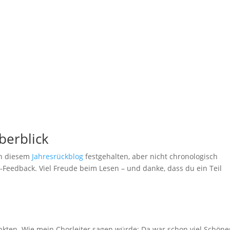
berblick
in diesem
Jahresrückblog
festgehalten, aber nicht chronologisch
r-Feedback. Viel Freude beim Lesen – und danke, dass du ein Teil
kten. Wie mein Chorleiter sagen würde: Da war schon viel Schöne