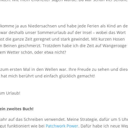
h komme ja aus Niedersachsen und habe jede Ferien als Kind an de
r war deshalb unser Sommerurlaub auf der Insel – wobei das Wort
fast die ganze Zeit geregnet und stark gewindet. Mit kurzen Hosen
n Beinen geschmerzt. Trotzdem habe ich die Zeit auf Wangerooge
dem Wetter schön, oder etwa nicht?
 zum ersten Mal in den Wellen war. Ihre Freude zu sehen und dies
, hat mich berührt und einfach glücklich gemacht!
usm Urlaub!
ein zweites Buch!
 Jahr auf das Schreiben verwendet. Meine Strategie, dafür um 5 Uh
gut funktioniert wie bei
Patchwork Power
. Dafür habe ich neue We