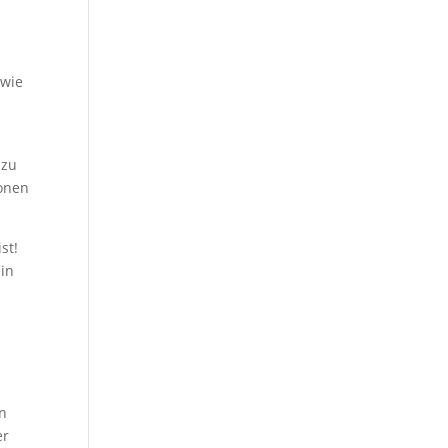
 wie
 zu
ionen
st!
ein
an
er